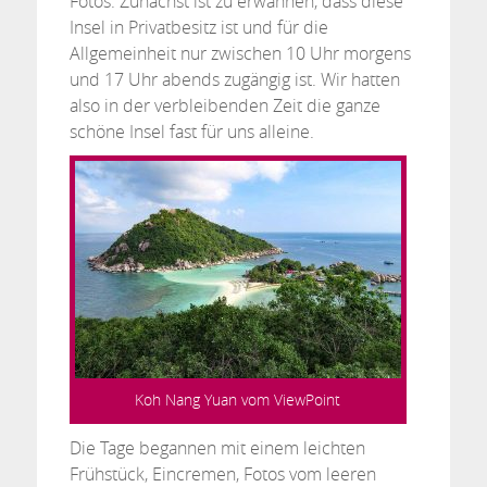
Fotos. Zunächst ist zu erwähnen, dass diese
Insel in Privatbesitz ist und für die
Allgemeinheit nur zwischen 10 Uhr morgens
und 17 Uhr abends zugängig ist. Wir hatten
also in der verbleibenden Zeit die ganze
schöne Insel fast für uns alleine.
Koh Nang Yuan vom ViewPoint
Die Tage begannen mit einem leichten
Frühstück, Eincremen, Fotos vom leeren