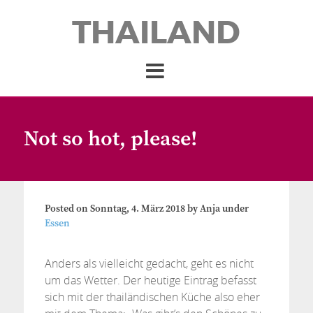
THAILAND
Not so hot, please!
Posted on
Sonntag, 4. März 2018
by
Anja
under
Essen
Anders als vielleicht gedacht, geht es nicht
um das Wetter. Der heutige Eintrag befasst
sich mit der thailändischen Küche also eher