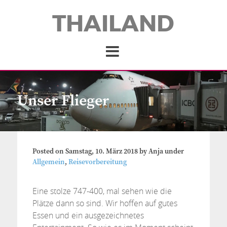
THAILAND
Unser Flieger
Posted on
Samstag, 10. März 2018
by
Anja
under
Allgemein
,
Reisevorbereitung
Eine stolze 747-400, mal sehen wie die
Plätze dann so sind. Wir hoffen auf gutes
Essen und ein ausgezeichnetes