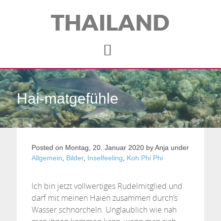
THAILAND
Hai-matgefühle
Posted on
Montag, 20. Januar 2020
by
Anja
under
Allgemein
,
Bilder
,
Inselfeeling
,
Koh Phi Phi
Ich bin jetzt vollwertiges Rudelmitglied und
darf mit meinen Haien zusammen durch’s
Wasser schnorcheln. Unglaublich wie nah