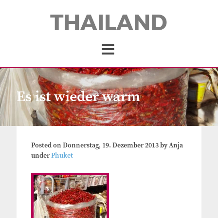
THAILAND
Es ist wieder warm
Posted on
Donnerstag, 19. Dezember 2013
by
Anja
under
Phuket